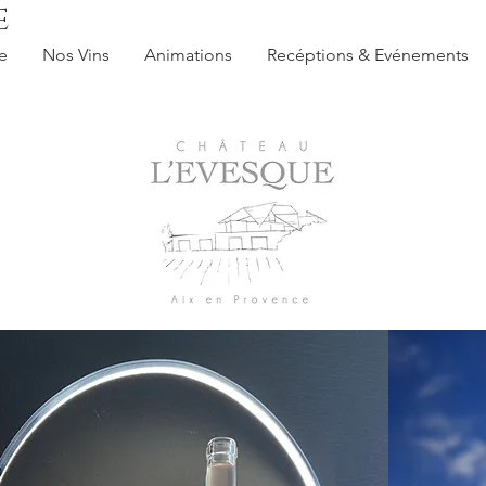
E
e
Nos Vins
Animations
Recéptions & Evénements